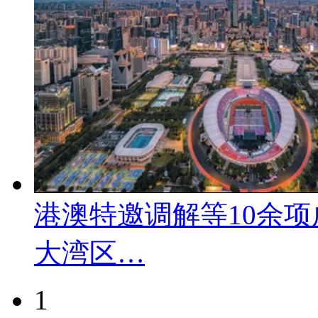
港澳特邀调解等10余
大湾区…
1